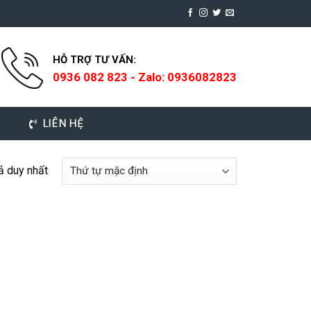
HỖ TRỢ TƯ VẤN:
0936 082 823 - Zalo: 0936082823
LIÊN HỆ
uả duy nhất