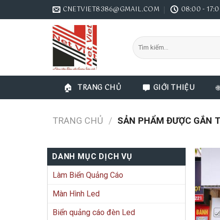
Skip
CNETVIET8386@GMAIL.COM
08:00 - 17:
to
content
Tìm
kiếm:
TRANG CHỦ
GIỚI THIỆU
TRANG CHỦ
/
SẢN PHẨM ĐƯỢC GẮN TH
DANH MỤC DỊCH VỤ
Làm Biển Quảng Cáo
Màn Hình Led
Biển quảng cáo đèn Led