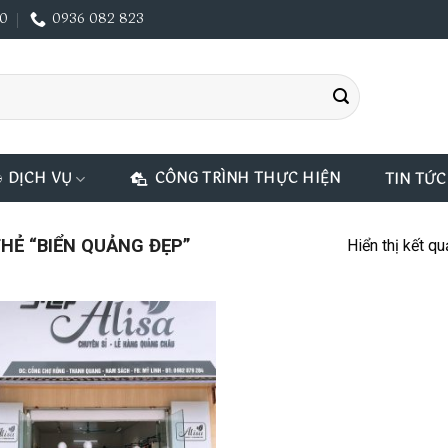
00
0936 082 823
DỊCH VỤ
CÔNG TRÌNH THỰC HIỆN
TIN TỨC
Ẻ “BIỂN QUẢNG ĐẸP”
Hiển thị kết q