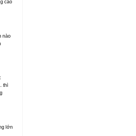
ng cáo
h nào
n
c
 thì
ng
ng lớn