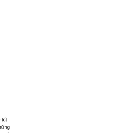
 tốt
những