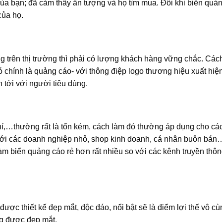
của bạn; đã cảm thấy ấn tượng và họ tìm mua. Đôi khi biển quả
của họ.
trên thị trường thì phải có lượng khách hàng vững chắc. Các
ó chính là quảng cáo- với thông điệp logo thương hiệu xuất hiệ
tới với người tiêu dùng.
hí,…thường rất là tốn kém, cách làm đó thường áp dụng cho cá
ới các doanh nghiệp nhỏ, shop kinh doanh, cá nhân buôn bán…
 làm biển quảng cáo rẻ hơn rất nhiều so với các kênh truyền thô
ược thiết kế đẹp mắt, độc đáo, nổi bật sẽ là điểm lợi thế vô cù
ng được đẹp mắt.