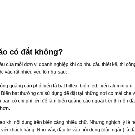
áo có đắt không?
u của mỗi đơn vị doanh nghiệp khi có nhu cầu thiết kế, thi côn
c vào rất nhiều yếu tố như sau:
công quảng cáo phổ biến là bạt hiflex, biển led, biển aluminium,
. Biển bạt thường chỉ sử dụng để đặt tại những nơi có mái che v
bạn có chi phí lớn để làm biển quảng cáo ngoài trời thì nên đầ
 hơn.
ao khi nội dung trên biển càng nhiều chữ. Nhưng nghịch lý là n
ới khách hàng. Như vậy, đầu tư vào nội dung (dài, ngắn) là đ