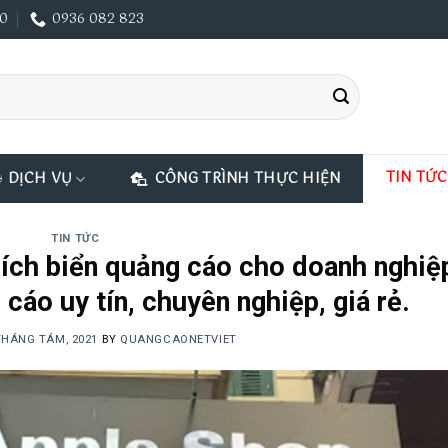
00
0936 082 823
TIN TỨC
DỊCH VỤ
CÔNG TRÌNH THỰC HIỆN
TIN TỨC
i ích biển quảng cáo cho doanh nghiệ
 cáo uy tín, chuyên nghiệp, giá rẻ.
THÁNG TÁM, 2021
BY
QUANGCAONETVIET