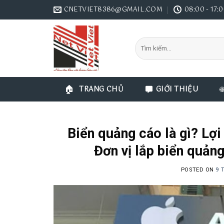
Skip
CNETVIET8386@GMAIL.COM
08:00 - 17:
to
content
Tìm
kiếm:
TRANG CHỦ
GIỚI THIỆU
Biển quảng cáo là gì? Lợ
Đơn vị lắp biển quảng
POSTED ON
9 