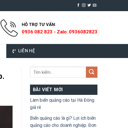
HỖ TRỢ TƯ VẤN:
0936 082 823 - Zalo: 0936082823
LIÊN HỆ
p.
BÀI VIẾT MỚI
Làm biển quảng cáo tại Hà Đông
giá rẻ
Biển quảng cáo là gì? Lợi ích biển
quảng cáo cho doanh nghiệp. Đơn