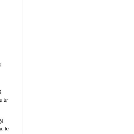
g
ì
u tư
ội
ầu tư