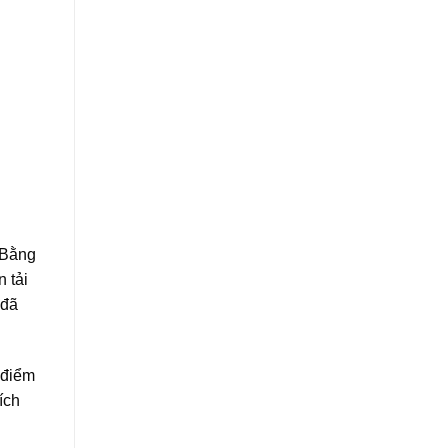
 Bằng
 tải
 đã
 điểm
ích