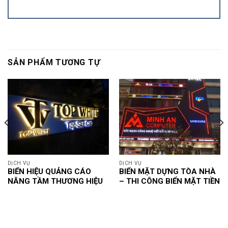
SẢN PHẨM TƯƠNG TỰ
DỊCH VỤ
DỊCH VỤ
BIỂN HIỆU QUẢNG CÁO
BIỂN MẶT DỰNG TÒA NHÀ
NÂNG TẦM THƯƠNG HIỆU
– THI CÔNG BIỂN MẶT TIỀN